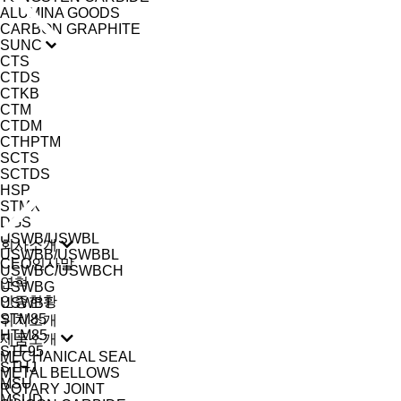
ALUMINA GOODS
CARBON GRAPHITE
SUNC
CTS
CTDS
CTKB
CTM
CTDM
CTHPTM
SCTS
SCTDS
HSP
STMX
DGS
USWB/USWBL
회사소개
USWBB/USWBBL
CEO인사말
USWBC/USWBCH
연혁
USWBG
인증현황
USWBT
STM85
위치소개
HTM85
제품소개
STF95
MECHANICAL SEAL
STHJ
METAL BELLOWS
MSU
ROTARY JOINT
MSUD