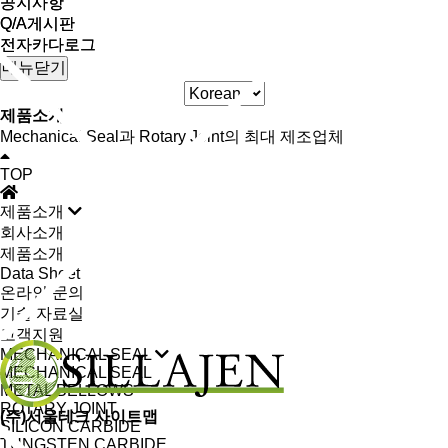
공지사항
공지사항
Q/A게시판
Q/A게시판
전자카다로그
전자카다로그
메뉴닫기
제품소개
Mechanical Seal과 Rotary Joint의 최대 제조업체
TOP
제품소개
회사소개
제품소개
Data Sheet
온라인 문의
기술 자료실
고객지원
MECHANICAL SEAL
MECHANICAL SEAL
METAL BELLOWS
ROTARY JOINT
(주)서울테크 사이트맵
SILICON CARBIDE
TUNGSTEN CARBIDE