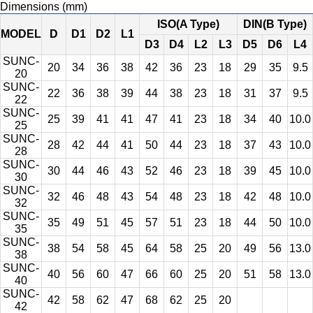
Dimensions (mm)
ISO(A Type)
DIN(B Type)
MODEL
D
D1
D2
L1
D3
D4
L2
L3
D5
D6
L4
SUNC-
20
34
36
38
42
36
23
18
29
35
9.5
20
SUNC-
22
36
38
39
44
38
23
18
31
37
9.5
22
SUNC-
25
39
41
41
47
41
23
18
34
40
10.0
25
SUNC-
28
42
44
41
50
44
23
18
37
43
10.0
28
SUNC-
30
44
46
43
52
46
23
18
39
45
10.0
30
SUNC-
32
46
48
43
54
48
23
18
42
48
10.0
32
SUNC-
35
49
51
45
57
51
23
18
44
50
10.0
35
SUNC-
38
54
58
45
64
58
25
20
49
56
13.0
38
SUNC-
40
56
60
47
66
60
25
20
51
58
13.0
40
SUNC-
42
58
62
47
68
62
25
20
42