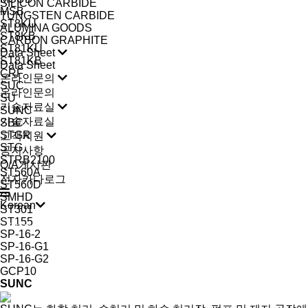
SILICON CARBIDE
MSB
TUNGSTEN CARBIDE
ST8KU
ALUMINA GOODS
ST8KB
CARBON GRAPHITE
ST81KU
Data Sheet
ST81KB
Data Sheet
CRF
온라인문의
SUC
온라인문의
SU
기술자료실
SUNC
기술자료실
SBC
STGR
고객지원
STG
공지사항
STRB2100
Q/A게시판
ST560A
전자카다로그
ST560D
SMHD
Korean
ST301
ST155
Korean
English
Russian
Spanish
Arabic
SP-16-2
SP-16-G1
SP-16-G2
GCP10
SUNC